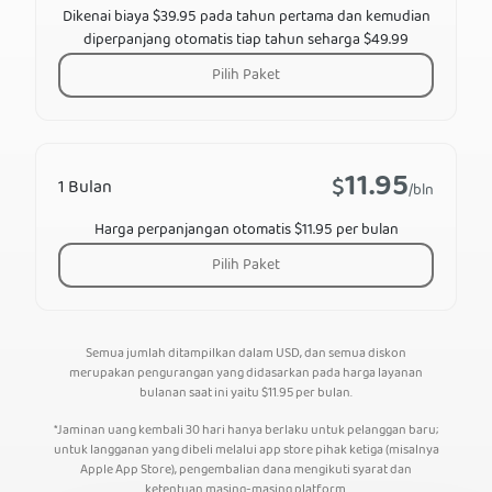
Dikenai biaya $39.95 pada tahun pertama dan kemudian
diperpanjang otomatis tiap tahun seharga $49.99
Pilih Paket
11.95
$
1 Bulan
/bln
Harga perpanjangan otomatis $11.95 per bulan
Pilih Paket
Semua jumlah ditampilkan dalam USD, dan semua diskon
merupakan pengurangan yang didasarkan pada harga layanan
bulanan saat ini yaitu
$
11.95
per bulan.
*Jaminan uang kembali 30 hari hanya berlaku untuk pelanggan baru;
untuk langganan yang dibeli melalui app store pihak ketiga (misalnya
Apple App Store), pengembalian dana mengikuti syarat dan
ketentuan masing-masing platform.