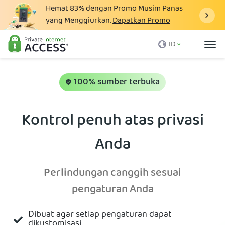
Hemat
83%
dengan Promo Musim Panas
yang Menggiurkan.
Dapatkan Promo
Apa itu VPN
ID
Mengapa harus PIA
Harga
100% sumber terbuka
Manfaat VPN
Kontrol penuh atas privasi
Unduh VPN
Anda
VPN Server
Blog
Perlindungan canggih sesuai
Dukungan
pengaturan Anda
Login
Dibuat agar setiap pengaturan dapat
dikustomisasi