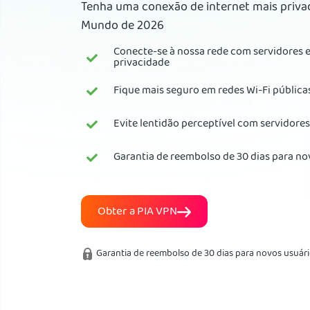
Tenha uma conexão de internet mais priva
Mundo de 2026
Conecte-se à nossa rede com servidores e
privacidade
Fique mais seguro em redes Wi-Fi pública
Evite lentidão perceptível com servidores
Garantia de reembolso de 30 dias para no
Obter a PIA VPN
Garantia de reembolso de 30 dias para novos usuár
*A PIA VPN não é afiliada, endossada, patrocinada nem possui pa
ou de qualquer uma de suas respectivas afiliadas. Todas as refer
descritivos.