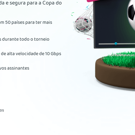
da e segura para a Copa do
m 50 países para ter mais
s durante todo o torneio
 de alta velocidade de 10 Gbps
vos assinantes
ios
trocínio da FIFA, da Copa do Mundo FIFA
ências são usadas apenas para fins