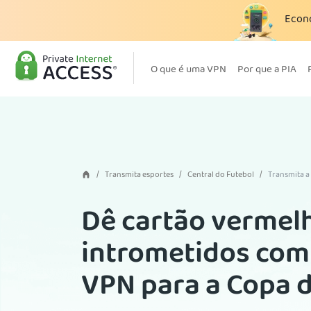
Econ
O que é uma VPN
Por que a PIA
Transmita esportes
Central do Futebol
Transmita a
Dê cartão vermel
intrometidos com
VPN para a Copa 