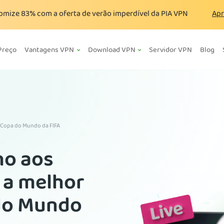
omize
83%
com a oferta de verão imperdível da PIA VPN
Apr
Preço
Vantagens VPN
Download VPN
Servidor VPN
Blog
 Copa do Mundo da FIFA
ho aos
 a melhor
do Mundo