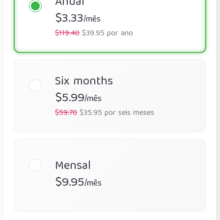
Anual
$3.33
/mês
$119.40
$39.95 por ano
Six months
$5.99
/mês
$59.70
$35.95 por seis meses
Mensal
$9.95
/mês