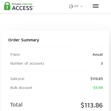
PT
Order Summary
Plano
Anual
Number of accounts
3
Subtotal
$119.85
Bulk discount
-$5.99
Total
$113.86