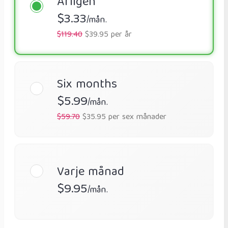
Årligen
$3.33
/mån.
$119.40
$39.95 per år
Six months
$5.99
/mån.
$59.70
$35.95 per sex månader
Varje månad
$9.95
/mån.