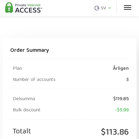
SV
Order Summary
Plan
Årligen
Number of accounts
3
Delsumma
$119.85
Bulk discount
-$5.99
Totalt
$113.86