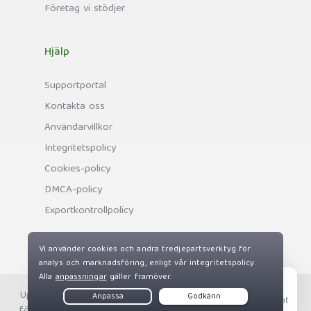
Företag vi stödjer
Hjälp
Supportportal
Kontakta oss
Användarvillkor
Integritetspolicy
Cookies-policy
DMCA-policy
Exportkontrollpolicy
Upphovsrätt © Private Internet Access, Inc. Alla rättigheter
Live Chat
förbehållna.