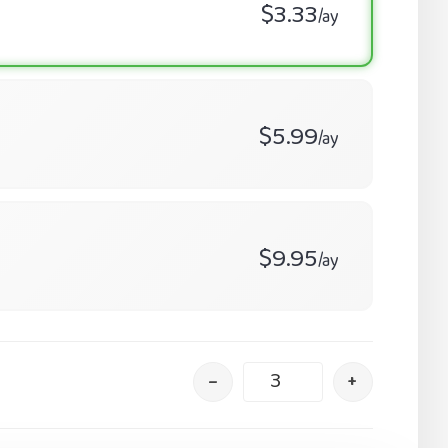
$3.33
/ay
$5.99
/ay
$9.95
/ay
–
+