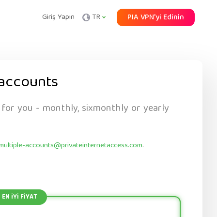
Giriş Yapın
TR
PIA VPN'yi Edinin
accounts
 for you - monthly, sixmonthly or yearly
multiple-accounts@privateinternetaccess.com
.