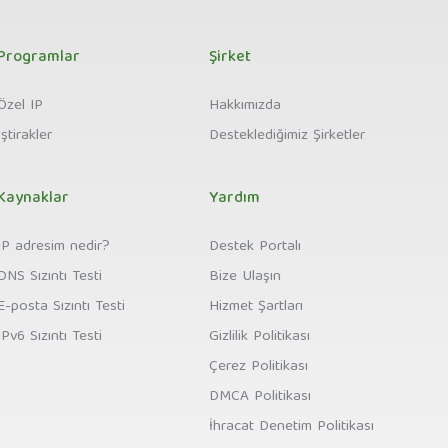
Programlar
Şirket
Özel IP
Hakkımızda
İştirakler
Desteklediğimiz Şirketler
Kaynaklar
Yardım
IP adresim nedir?
Destek Portalı
DNS Sızıntı Testi
Bize Ulaşın
E-posta Sızıntı Testi
Hizmet Şartları
IPv6 Sızıntı Testi
Gizlilik Politikası
Çerez Politikası
DMCA Politikası
İhracat Denetim Politikası