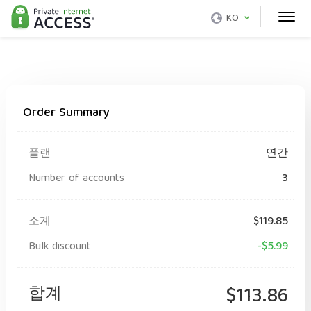
KO
Order Summary
플랜
연간
Number of accounts
3
소계
$119.85
Bulk discount
-$5.99
합계
$113.86