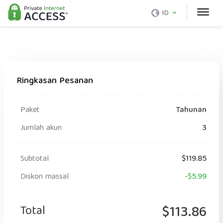
ID
Ringkasan Pesanan
Paket
Tahunan
Jumlah akun
3
Subtotal
$119.85
Diskon massal
-$5.99
Total
$113.86