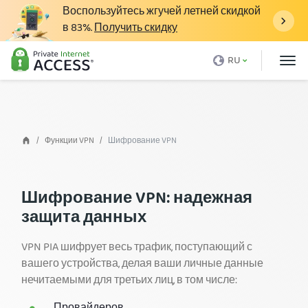
Воспользуйтесь жгучей летней скидкой
в
83%
.
Получить скидку
Что такое VPN
RU
Почему именно PIA
Цены
Функции VPN
Функции VPN
Шифрование VPN
Скачать VPN
VPN-серверы
Шифрование VPN: надежная
защита данных
Блог
Поддержка
VPN PIA шифрует весь трафик, поступающий с
вашего устройства, делая ваши личные данные
Вход
нечитаемыми для третьих лиц, в том числе: