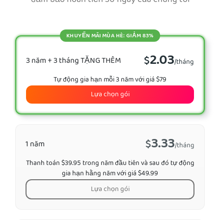
đảm bảo hoàn tiền 30 ngày của chúng tôi
KHUYẾN MÃI MÙA HÈ: GIẢM 83%
2.03
$
3 năm + 3 tháng TẶNG THÊM
/tháng
Tự động gia hạn mỗi 3 năm với giá $79
Lựa chọn gói
3.33
$
1 năm
/tháng
Thanh toán $39.95 trong năm đầu tiên và sau đó tự động
gia hạn hằng năm với giá $49.99
Lựa chọn gói