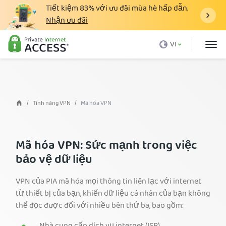
Tiết kiệm
83%
với ưu đãi mùa hè hấp dẫn.
Nhận ưu đãi
VPN là gì
VI
Tại sao lại là PIA
Giá cả
Lợi ích của VPN
Tính năng VPN
Mã hóa VPN
Tải VPN
Máy Chủ VPN
Mã hóa VPN: Sức mạnh trong việc
bảo vệ dữ liệu
Blog
Hỗ trợ
VPN của PIA mã hóa mọi thông tin liên lạc với internet
từ thiết bị của bạn, khiến dữ liệu cá nhân của bạn không
Đăng nhập
thể đọc được đối với nhiều bên thứ ba, bao gồm: