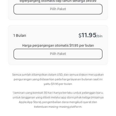
diperpanjang otomatis tiap tahun seharga $49.99
Pilih Paket
11.95
$
1 Bulan
/bln
Harga perpanjangan otomatis $11.95 per bulan
Pilih Paket
Semua jumlah ditampilkan dalam USD, dan semua diskon merupakan
pengurangan yang didasarkan pada harga layanan bulanan saat ini
yaitu
$
11.95
per bulan.
*Jaminan uang kembali 30 hari hanya berlaku untuk pelanggan baru;
untuk langganan yang dibeli melalui app store pihak ketiga (misalnya
Apple App Store), pengembalian dana mengikuti syarat dan
ketentuan masing-masing platform.