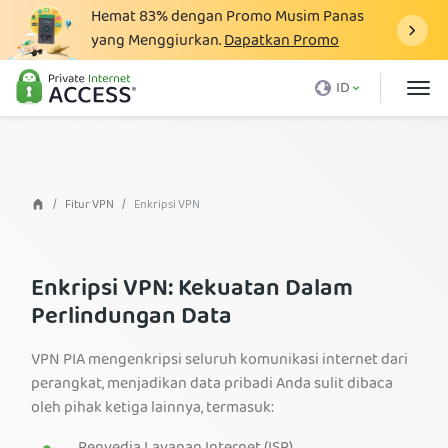
Hemat
83%
dengan Promo Musim Panas
yang Menggiurkan.
Dapatkan Promo
Apa itu VPN
ID
Mengapa harus PIA
Harga
Manfaat VPN
Fitur VPN
Enkripsi VPN
Unduh VPN
VPN Server
Enkripsi VPN: Kekuatan Dalam
Perlindungan Data
Blog
Dukungan
VPN PIA mengenkripsi seluruh komunikasi internet dari
perangkat, menjadikan data pribadi Anda sulit dibaca
Login
oleh pihak ketiga lainnya, termasuk: