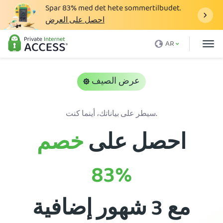
Spar
83%
med det hete sommertilbudet.
احصل على العرض
ما هو الـ VPN
AR
لماذا تختار PIA
الأسعار
عرض الصيف
فوائد VPN
سيطر على بياناتك، أينما كنت.
تحميل VPN
احصل على
خصم
خوادم VPN
المدونة
83%
الدعم
تسجيل الدخول
مع 3 شهور إضافية