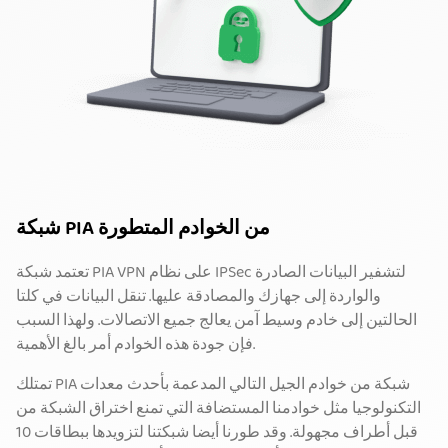
شبكة PIA من الخوادم المتطورة
تعتمد شبكة PIA VPN على نظام IPSec لتشفير البيانات الصادرة
والواردة إلى جهازك والمصادقة عليها. تنقل البيانات في كلتا
الحالتين إلى خادم وسيط آمن يعالج جميع الاتصالات. ولهذا السبب
فإن جودة هذه الخوادم أمر بالغ الأهمية.
تمتلك PIA شبكة من خوادم الجيل التالي المدعمة بأحدث معدات
التكنولوجيا مثل خوادمنا المستضافة التي تمنع اختراق الشبكة من
قبل أطراف مجهولة. وقد طورنا أيضا شبكتنا لتزويدها ببطاقات 10