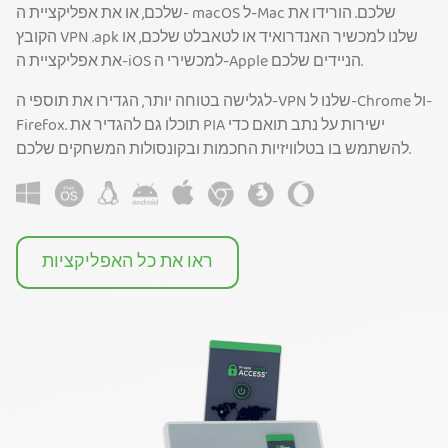
שלכם, או את אפליקציית ה- macOS ל-Mac שלכם. הורידו את
הקובץ VPN .apk שלנו למכשיר האנדרואיד או לטאבלט שלכם, או
את אפליקציית ה-iOS למכשירי ה-Apple הניידים שלכם.
לגלישה בטוחה יותר, הגדירו את תוספי ה-VPN שלנו ל-Chrome ול-
Firefox. תוכלו גם להגדיר את PIA ישירות על נתב תואם כדי
להשתמש בו בטלוויזיות החכמות ובקונסולות המשחקים שלכם.
ראו את כל האפליקציות