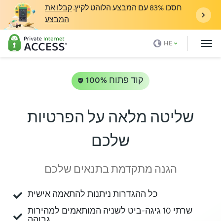
חסכו
83%
עם המבצע הלוהט לקיץ.
קבלו את
המבצע
מה זה VPN
HE
למה PIA
מחירים
100% קוד פתוח
יתרונות VPN
שליטה מלאה על הפרטיות
הורידו VPN
שלכם
שרת VPN
בלוג
הגנה מתקדמת בתנאים שלכם
תמיכה
כל ההגדרות ניתנות להתאמה אישית
התחברות
שרתי 10 גיגה-ביט לשניה המותאמים למהירות
גבוהה