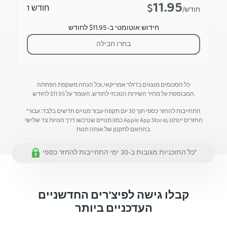
11.95
$
חודש 1
/חודש
חידוש אוטומטי ב-$11.95 לחודש
בחרו חבילה
כל הסכומים מוצגים בדולר אמריקאי, וכל הנחה משקפת הפחתה
לחודש.
המבוססת על מחיר השירות הנוכחי לחודש, העומד על
11.95
$
*התחייבות להחזר כספי תוך 30 יום תקפה עבור מנויים חדשים בלבד; עבור
מנויים שנרכשו דרך חנויות צד שלישי (כמו Apple App Store), החזרים יינתנו
בהתאם לתקנון של אותה חנות.
כל התוכניות מגובות ב-30 ימי התחייבות להחזר כספי*
קבלו גישה לפיצ'רים החדשניים
העדכניים ביותר