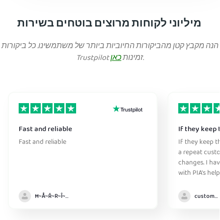
מיליוני לקוחות מרוצים בוטחים בשירות
הנה מקבץ קטן מהביקורות החיוביות ביותר של משתמשינו. כל ביקורות
.
Trustpilot זמינות
כאן
Fast and reliable
If they keep 
Fast and reliable
If they keep th
a repeat cust
changes. I ha
with PIA's help
anywhere witho
Ħ~Å~Ř~R~Î~ẞ👻
customer