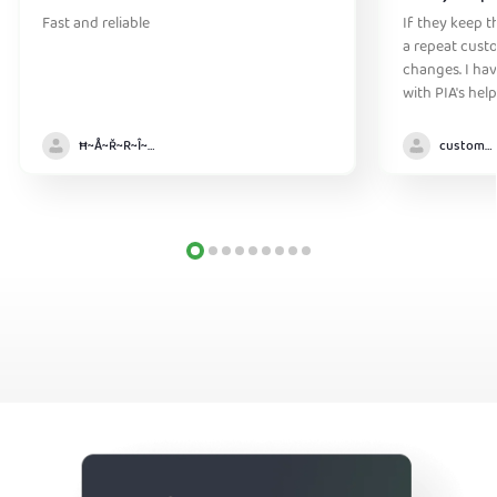
Fast and reliable
If they keep th
a repeat cust
changes. I ha
with PIA's help
anywhere witho
Ħ~Å~Ř~R~Î~ẞ👻
customer