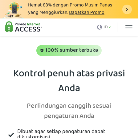
Hemat
83%
dengan Promo Musim Panas
yang Menggiurkan.
Dapatkan Promo
Apa itu VPN
ID
Mengapa harus PIA
Harga
100% sumber terbuka
Manfaat VPN
Kontrol penuh atas privasi
Unduh VPN
Anda
VPN Server
Blog
Perlindungan canggih sesuai
Dukungan
pengaturan Anda
Login
Dibuat agar setiap pengaturan dapat
dikustomisasi