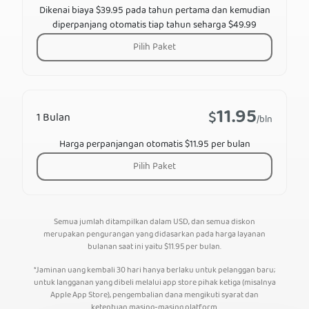
Dikenai biaya $39.95 pada tahun pertama dan kemudian
diperpanjang otomatis tiap tahun seharga $49.99
Pilih Paket
11.95
$
1 Bulan
/bln
Harga perpanjangan otomatis $11.95 per bulan
Pilih Paket
Semua jumlah ditampilkan dalam USD, dan semua diskon
merupakan pengurangan yang didasarkan pada harga layanan
bulanan saat ini yaitu
$
11.95
per bulan.
*Jaminan uang kembali 30 hari hanya berlaku untuk pelanggan baru;
untuk langganan yang dibeli melalui app store pihak ketiga (misalnya
Apple App Store), pengembalian dana mengikuti syarat dan
ketentuan masing-masing platform.