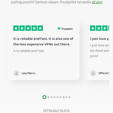
paling positif. Semua ulasan Trustpilot tersedia
di sini
.
It is reliable and fast. It is also one of
I just love yo
the less expensive VPNs out there.
I just love you 
am dead people
It is reliable and fast.
good
Lew Marcrum
DITINJAU OLEH: