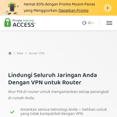
Hemat
83%
dengan Promo Musim Panas
yang Menggiurkan.
Dapatkan Promo
Apa itu VPN
ID
Mengapa harus PIA
Harga
Manfaat VPN
Fitur
Router VPN
Unduh VPN
VPN Server
Lindungi Seluruh Jaringan Anda
Dengan VPN untuk Router
Blog
Atur PIA di router untuk mengamankan setiap perangkat
Dukungan
di rumah Anda.
Login
Amankan semua teknologi Anda — bahkan untuk
yang tidak kompatibel dengan VPN