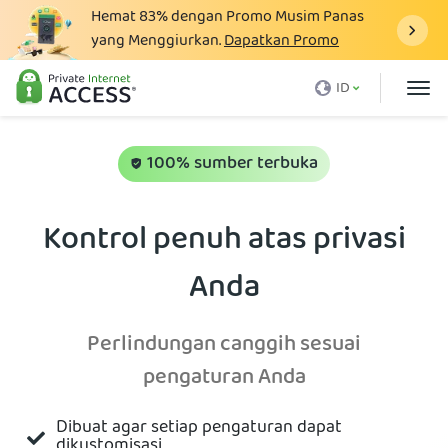
Hemat
83%
dengan Promo Musim Panas
yang Menggiurkan.
Dapatkan Promo
Apa itu VPN
ID
Mengapa harus PIA
Harga
100% sumber terbuka
Manfaat VPN
Kontrol penuh atas privasi
Unduh VPN
Anda
VPN Server
Blog
Perlindungan canggih sesuai
Dukungan
pengaturan Anda
Login
Dibuat agar setiap pengaturan dapat
dikustomisasi