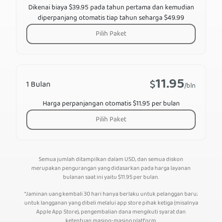
Dikenai biaya $39.95 pada tahun pertama dan kemudian
diperpanjang otomatis tiap tahun seharga $49.99
Pilih Paket
11.95
$
1 Bulan
/bln
Harga perpanjangan otomatis $11.95 per bulan
Pilih Paket
Semua jumlah ditampilkan dalam USD, dan semua diskon
merupakan pengurangan yang didasarkan pada harga layanan
bulanan saat ini yaitu
$
11.95
per bulan.
*Jaminan uang kembali 30 hari hanya berlaku untuk pelanggan baru;
untuk langganan yang dibeli melalui app store pihak ketiga (misalnya
Apple App Store), pengembalian dana mengikuti syarat dan
ketentuan masing-masing platform.