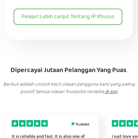
Pelajari Lebih Lanjut Tentang IP Khusus
Dipercayai Jutaan Pelanggan Yang Puas
Berikut adalah contoh kecil ulasan pengguna kami yang paling
positif. Semua ulasan Trustpilot tersedia
di sini
.
It is reliable and fast. It is also one of
I just love y