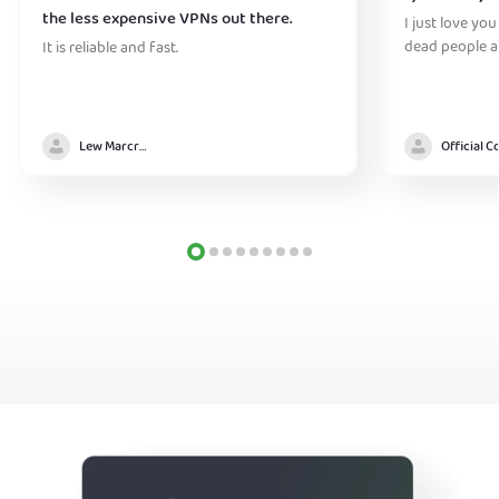
the less expensive VPNs out there.
I just love you
dead people a
It is reliable and fast.
Lew Marcrum