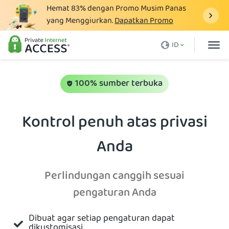
Hemat
83%
dengan Promo Musim Panas
yang Menggiurkan.
Dapatkan Promo
Apa itu VPN
ID
Mengapa harus PIA
Harga
100% sumber terbuka
Manfaat VPN
Kontrol penuh atas privasi
Unduh VPN
Anda
VPN Server
Blog
Perlindungan canggih sesuai
Dukungan
pengaturan Anda
Login
Dibuat agar setiap pengaturan dapat
dikustomisasi