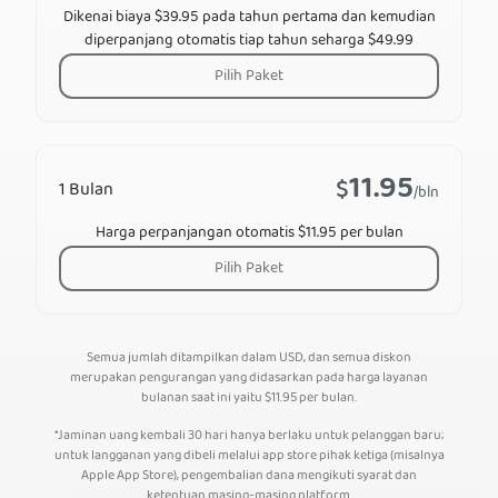
Dikenai biaya $39.95 pada tahun pertama dan kemudian
diperpanjang otomatis tiap tahun seharga $49.99
Pilih Paket
11.95
$
1 Bulan
/bln
Harga perpanjangan otomatis $11.95 per bulan
Pilih Paket
Semua jumlah ditampilkan dalam USD, dan semua diskon
merupakan pengurangan yang didasarkan pada harga layanan
bulanan saat ini yaitu
$
11.95
per bulan.
*Jaminan uang kembali 30 hari hanya berlaku untuk pelanggan baru;
untuk langganan yang dibeli melalui app store pihak ketiga (misalnya
Apple App Store), pengembalian dana mengikuti syarat dan
ketentuan masing-masing platform.