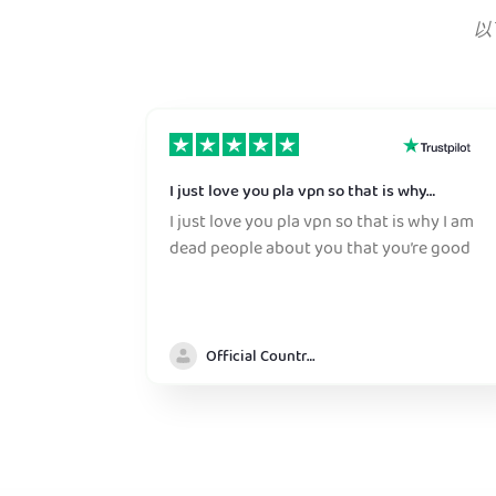
以
I just love you pla vpn so that is why…
I just love you pla vpn so that is why I am
dead people about you that you’re good
Official Country model