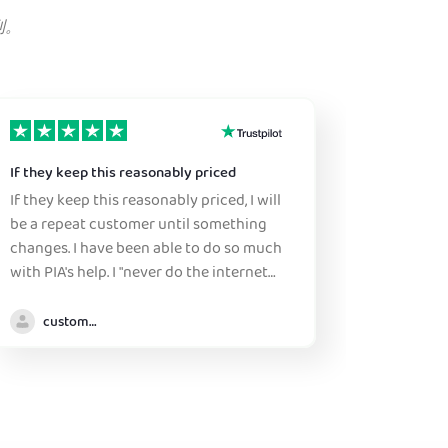
到。
If they keep this reasonably priced
Great ser
If they keep this reasonably priced, I will
Sure, this
be a repeat customer until something
this is a great pr
changes. I have been able to do so much
don't ne
with PIA's help. I "never do the internet
figure it
anywhere without it" :)
either b
margin. 
customer
choose, 
generall
specific choice 
that man
(as of su