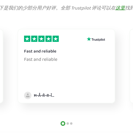
下是我们的少部分用户好评。全部 Trustpilot 评论可以在
这里
找
Fast and reliable
Fast and reliable
Ħ~Å~Ř~R~Î~ẞ👻