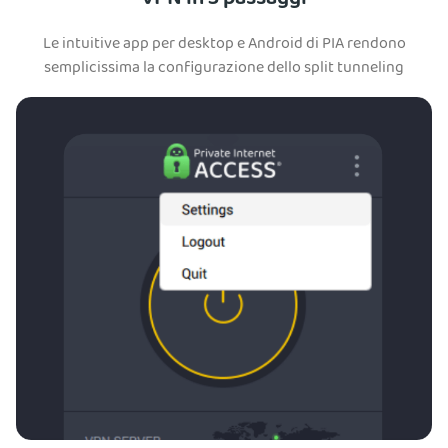
VPN in 3 passaggi
Le intuitive app per desktop e Android di PIA rendono
semplicissima la configurazione dello split tunneling