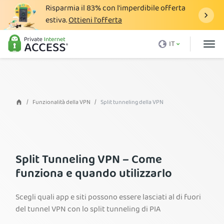
Risparmia il
83%
con l'imperdibile offerta
estiva.
Ottieni l'offerta
Cos'è una VPN
IT
Perché PIA
Prezzi
Vantaggi VPN
Funzionalità della VPN
Split tunneling della VPN
Download VPN
Server VPN
Split Tunneling VPN – Come
Blog
funziona e quando utilizzarlo
Assistenza
Scegli quali app e siti possono essere lasciati al di fuori
Accedi
del tunnel VPN con lo split tunneling di PIA