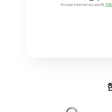
Private Internet Access에
가