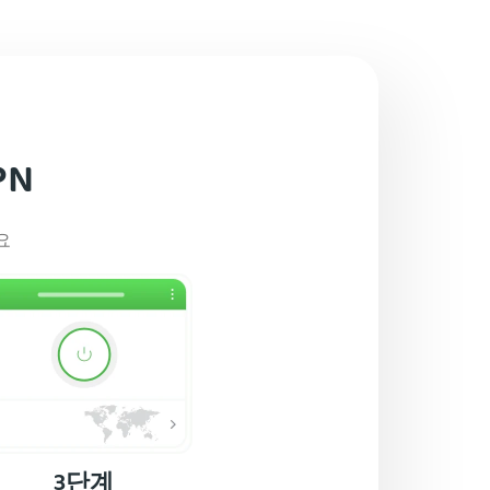
PN
요
3단계