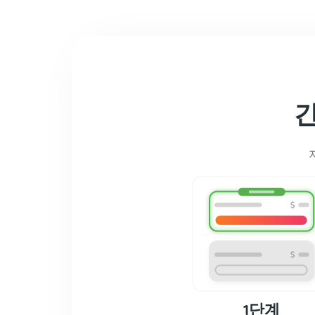
간
1단계