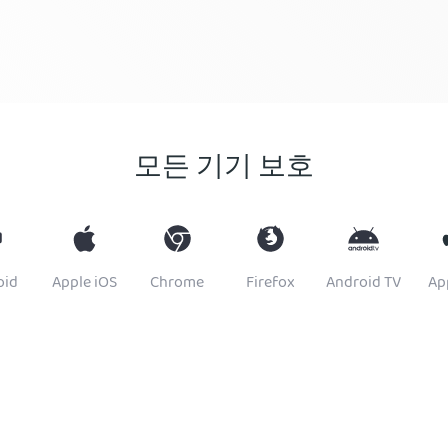
모든 기기 보호
oid
Apple iOS
Chrome
Firefox
Android TV
Ap