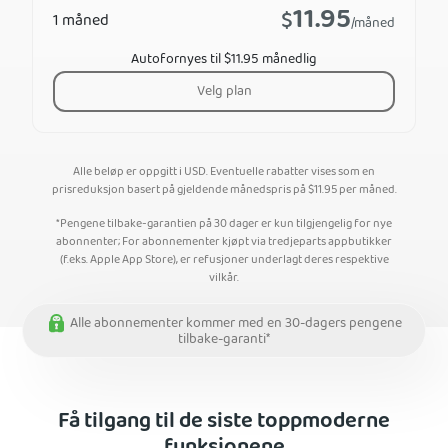
11.95
$
1 måned
/måned
Autofornyes til $11.95 månedlig
Velg plan
Alle beløp er oppgitt i USD. Eventuelle rabatter vises som en
prisreduksjon basert på gjeldende månedspris på
$
11.95
per måned.
*Pengene tilbake-garantien på 30 dager er kun tilgjengelig for nye
abonnenter; For abonnementer kjøpt via tredjeparts appbutikker
(f.eks. Apple App Store), er refusjoner underlagt deres respektive
vilkår.
Alle abonnementer kommer med en 30-dagers pengene
tilbake-garanti*
Få tilgang til de siste toppmoderne