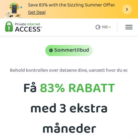
Save
83%
with the Sizzling Summer Offer.
Get Deal
Hva er et VPN
NB
Hvorfor PIA
Priser
Sommertilbud
VPN-funksjoner
Behold kontrollen over dataene dine, uansett hvor du er.
Last ned VPN
Få
83%
RABATT
VPN-server
Blogg
med 3 ekstra
Støtte
Pålogging
måneder