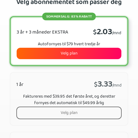
Velg abonnementet som passer deg
SOMMERSALG: 83% RABATT
2.03
$
3 år + 3 måneder EKSTRA
/mnd
Autofornyes til $79 hvert tredje år
Velg plan
3.33
$
1 år
/mnd
Faktureres med $39.95 det første året, og deretter
fornyes det automatisk til $49.99 årlig
Velg plan