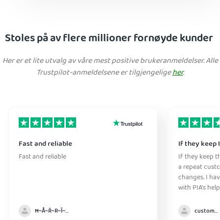
Stoles på av flere millioner fornøyde kunder
Her er et lite utvalg av våre mest positive brukeranmeldelser. Alle
Trustpilot-anmeldelsene er tilgjengelige
her
.
Fast and reliable
If they keep 
Fast and reliable
If they keep th
a repeat cust
changes. I ha
with PIA's help
anywhere witho
Ħ~Å~Ř~R~Î~ẞ👻
customer