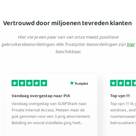
Vertrouwd door miljoenen tevreden klanten
Hier zie je een paar van van onze meest positieve
gebruikersbeoordelingen. Alle Trustpilot-beoordelingen zijn
hier
beschikbaar.
Vandaag overgestap naar PIA
Top vpn !!!
Vandaag overgestap van SURFShark naar
Top vpn !!! Ik
Private Internet Access.. Meteen maar de
windows , and
gok genomen voor een 3 jarig abonnement.
noemenswaardige pro
Betaling en vooral installatie ging heel
betrouwbare se
makkelijk. Ook omdat ik gewoon basale
aanrader ! Me
functionaliteit nodig heb is dit voor mij een
helemaal niet d