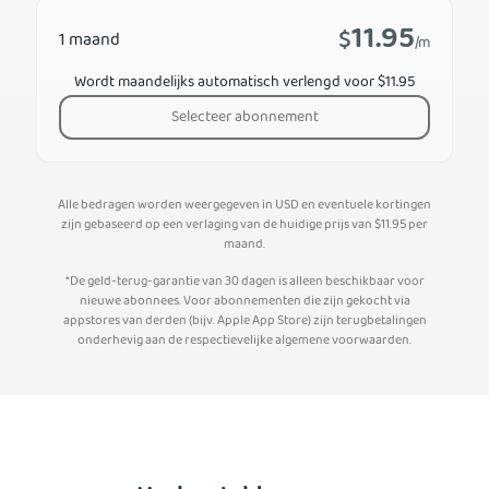
11.95
$
1 maand
/m
Wordt maandelijks automatisch verlengd voor $11.95
Selecteer abonnement
Alle bedragen worden weergegeven in USD en eventuele kortingen
zijn gebaseerd op een verlaging van de huidige prijs van
$
11.95
per
maand.
*De geld-terug-garantie van 30 dagen is alleen beschikbaar voor
nieuwe abonnees. Voor abonnementen die zijn gekocht via
appstores van derden (bijv. Apple App Store) zijn terugbetalingen
onderhevig aan de respectievelijke algemene voorwaarden.