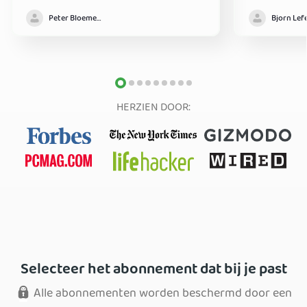
prima VPN aanbieder. Biedt genoeg
antivirus wer
Peter Bloemendaal
functionaliteit voor een hele goede prijs
achtergrond .
up the good w
HERZIEN DOOR:
Selecteer het abonnement dat bij je past
Alle abonnementen worden beschermd door een