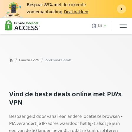
Bespaar
83%
met de kokende
zomeraanbieding.
Deal pakken
Wat is een VPN
NL
Waarom PIA
Prijzen
VPN-voordelen
Functies VPN
Zoek winkeldeals
Download VPN
VPN-server
Vind de beste deals online met PIA's
Blog
VPN
Ondersteuning
Inloggen
Bespaar geld door vanaf een andere locatie te browsen -
PIA verandert je IP-adres waardoor het lijkt alsof je je in
een van de 50 landen bevindt, zodat je kunt profiteren