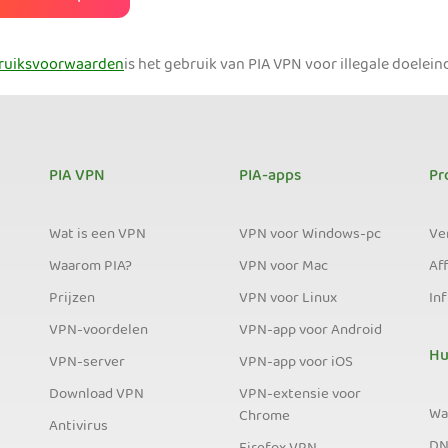
ruiksvoorwaarden
is het gebruik van PIA VPN voor illegale doelei
PIA VPN
PIA-apps
Pr
Wat is een VPN
VPN voor Windows-pc
Ve
Waarom PIA?
VPN voor Mac
Aff
Prijzen
VPN voor Linux
In
VPN-voordelen
VPN-app voor Android
Hu
VPN-server
VPN-app voor iOS
Download VPN
VPN-extensie voor
Wat
Chrome
Antivirus
DN