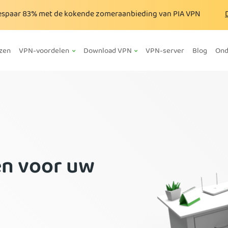
espaar
83%
met de kokende zomeraanbieding van PIA VPN
jzen
VPN-voordelen
Download VPN
VPN-server
Blog
Ond
en voor uw