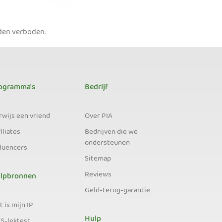
nden verboden.
ogramma's
Bedrijf
rwijs een vriend
Over PIA
iliates
Bedrijven die we
ondersteunen
fluencers
Sitemap
Reviews
lpbronnen
Geld-terug-garantie
 is mijn IP
Hulp
S-lektest