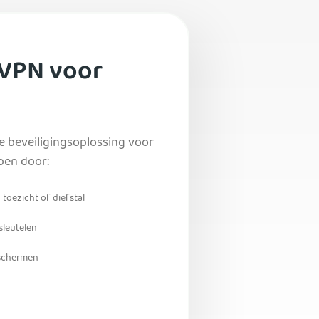
 VPN voor
e beveiligingsoplossing voor
pen door:
toezicht of diefstal
sleutelen
eschermen