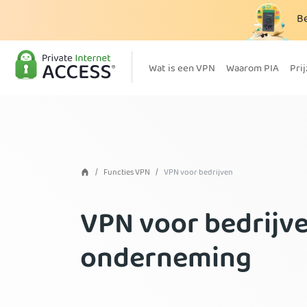
B
Wat is een VPN
Waarom PIA
Pri
Functies VPN
VPN voor bedrijven
VPN voor bedrijv
onderneming