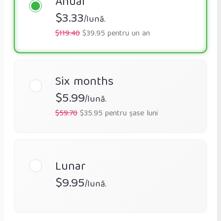
Anual
$3.33
/lună.
$119.40
$39.95 pentru un an
Six months
$5.99
/lună.
$59.70
$35.95 pentru șase luni
Lunar
$9.95
/lună.