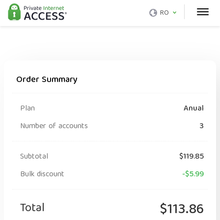
RO
Order Summary
Plan
Anual
Number of accounts
3
Subtotal
$119.85
Bulk discount
-$5.99
Total
$113.86