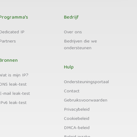
Programma's
Bedrijf
Dedicated IP
Over ons
Partners
Bedrijven die we
ondersteunen
Bronnen
Hulp
Wat is mijn IP?
Ondersteuningsportaal
DNS leak-test
Contact
E-mail leak-test
Gebruiksvoorwaarden
IPv6 leak-test
Privacybeleid
Cookiebeleid
DMCA-beleid