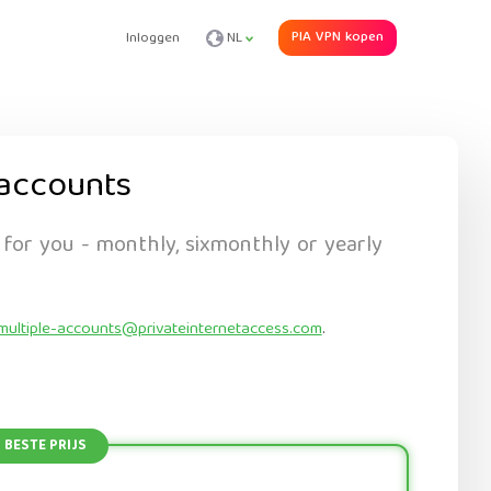
PIA VPN kopen
Inloggen
NL
accounts
 for you - monthly, sixmonthly or yearly
multiple-accounts@privateinternetaccess.com
.