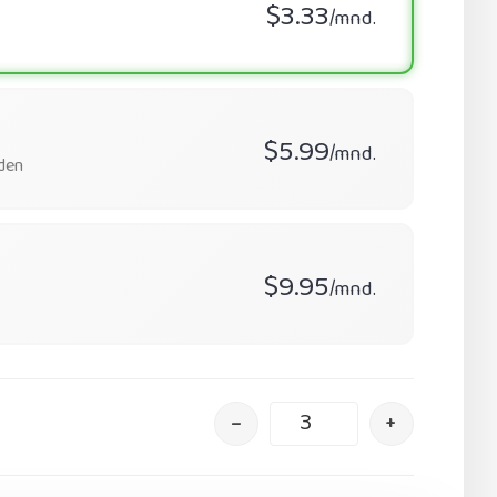
$3.33
/mnd.
$5.99
/mnd.
den
$9.95
/mnd.
–
+