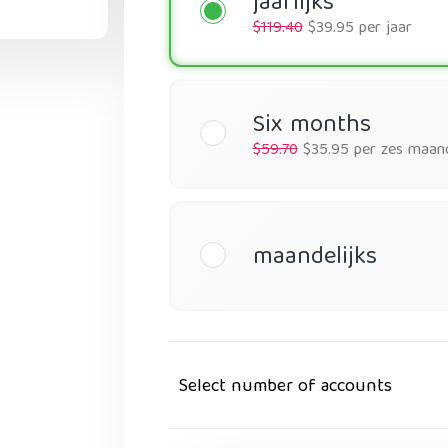
jaarlijks
$119.40
$39.95 per jaar
Six months
$59.70
$35.95 per zes maan
maandelijks
Select number of accounts