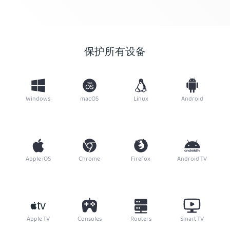
保护所有设备
Windows
macOS
Linux
Android
Apple iOS
Chrome
Firefox
Android TV
Apple TV
Consoles
Routers
Smart TV