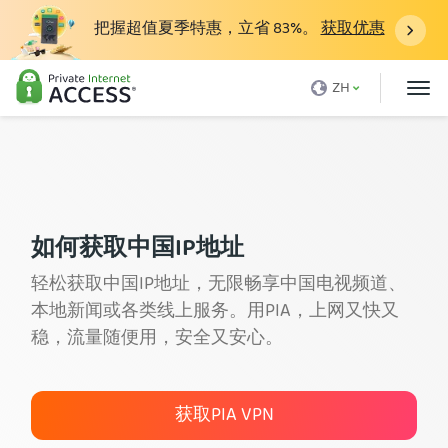
把握超值夏季特惠，立省
83%
。
获取优惠
什么是 VPN？
ZH
为什么选择 PIA
定价
VPN的好处
下载VPN
如何获取中国IP地址
VPN 服务器
轻松获取中国IP地址，无限畅享中国电视频道、
本地新闻或各类线上服务。用PIA，上网又快又
博客
稳，流量随便用，安全又安心。
支持
登录
获取PIA VPN