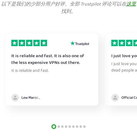
以下是我们的少部分用户好评。全部 Trustpilot 评论可以在
这里
找到。
It is reliable and fast. It is also one of
I just love y
the less expensive VPNs out there.
I just love yo
dead people a
It is reliable and fast.
Lew Marcrum