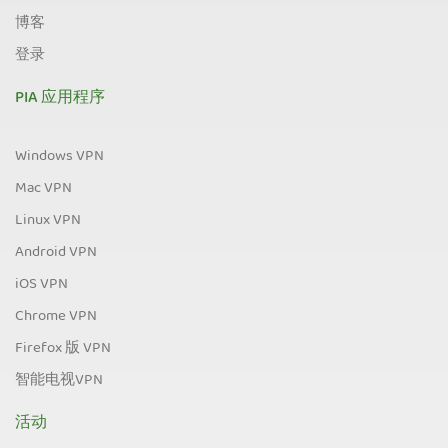
博客
登录
PIA 应用程序
Windows VPN
Mac VPN
Linux VPN
Android VPN
iOS VPN
Chrome VPN
Firefox 版 VPN
智能电视VPN
活动