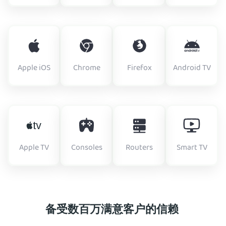
Apple iOS
Chrome
Firefox
Android TV
Apple TV
Consoles
Routers
Smart TV
备受数百万满意客户的信赖