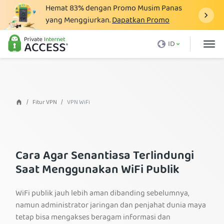
Hemat
83%
dengan Promo Musim Panas
yang Menggiurkan.
Dapatkan Promo
Apa itu VPN
ID
Mengapa harus PIA
Harga
Manfaat VPN
Fitur VPN
VPN WiFi
Unduh VPN
VPN Server
Cara Agar Senantiasa Terlindungi
Blog
Saat Menggunakan WiFi Publik
Dukungan
WiFi publik jauh lebih aman dibanding sebelumnya,
Login
namun administrator jaringan dan penjahat dunia maya
tetap bisa mengakses beragam informasi dan