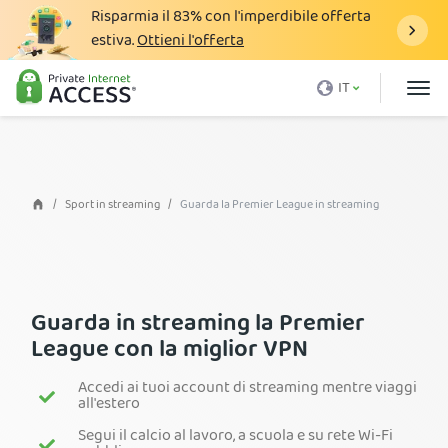
Risparmia il
83%
con l'imperdibile offerta
estiva.
Ottieni l'offerta
Cos'è una VPN
IT
Perché PIA
Prezzi
Vantaggi VPN
Sport in streaming
Guarda la Premier League in streaming
Download VPN
Server VPN
Blog
Guarda in streaming la Premier
League con la miglior VPN
Assistenza
Accedi ai tuoi account di streaming mentre viaggi
Accedi
all'estero
Segui il calcio al lavoro, a scuola e su rete Wi-Fi