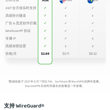
总部位置
美国
PAN
BVI
24/7 全天候实时支持
✓
✓
✓
高级拆分隧道
✓
x
x
广告 & 恶意软件拦截
✓
✓
✓
WireGuard® 协议
✓
✓
✓
专属 IP
✓
✓
x
高级加密设置
✓
x
x
价格/月
$2.69
$3.71
$8.32
*数据收集于 2021 年 8 月 **对比 PIA、Surfshark 和 NordVPN 的两年套餐。
ExpressVPN 目前时间最长的套餐是一年套餐。
支持 WireGuard®