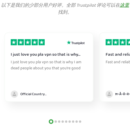
以下是我们的少部分用户好评。全部 Trustpilot 评论可以在
这里
找到。
I just love you pla vpn so that is why…
Fast and reli
I just love you pla vpn so that is why I am
Fast and relia
dead people about you that you’re good
Official Country model