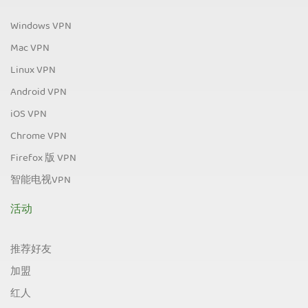
Windows VPN
Mac VPN
Linux VPN
Android VPN
iOS VPN
Chrome VPN
Firefox 版 VPN
智能电视VPN
活动
推荐好友
加盟
红人