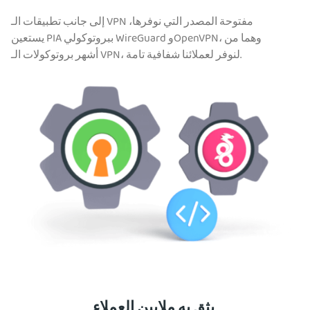
إلى جانب تطبيقات الـ VPN مفتوحة المصدر التي نوفرها،
يستعين PIA ببروتوكولي WireGuard وOpenVPN، وهما من
أشهر بروتوكولات الـ VPN، لنوفر لعملائنا شفافية تامة.
يثق به ملايين العملاء