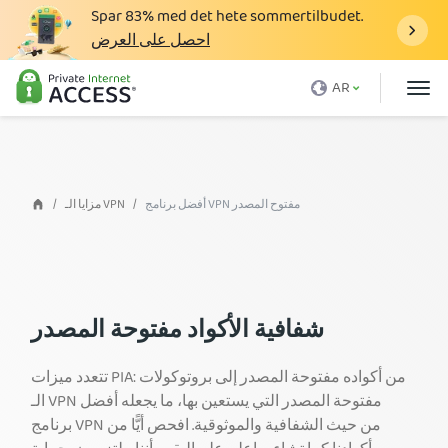
Spar
83%
med det hete sommertilbudet.
احصل على العرض
ما هو الـ VPN
AR
لماذا تختار PIA
الأسعار
فوائد VPN
أفضل برنامج VPN مفتوح المصدر
مزايا الـ VPN
تحميل VPN
خوادم VPN
المدونة
شفافية الأكواد مفتوحة المصدر
الدعم
تتعدد ميزات PIA: من أكواده مفتوحة المصدر إلى بروتوكولات
تسجيل الدخول
الـ VPN مفتوحة المصدر التي يستعين بها، ما يجعله أفضل
برنامج VPN من حيث الشفافية والموثوقية. افحص أيًّا من