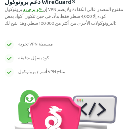
دعم بروتوكول WireGuard®
إن
®وايرجارد
بروتوكول VPN مفتوح المصدر عالي الكفاءة ولا يضم
كوده إلا 4,000 سطر فقط بدلًا، في حين تتكون أكواد بعض
البروتوكولات الأخرى من أكثر من 100,000 سطر. وهذا يتيح لك:
تجربة VPN مبسطة
كود يسهُل تدقيقه
أسرع بروتوكول VPN متاح