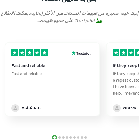
إليك عينة صغيرة من تقييمات المستخدمين الأكثر إيجابية. يمكنك الاطلاع
.
هنا
على جميع تقييمات Trustpilot
Fast and reliable
If they keep 
Fast and reliable
If they keep th
a repeat cust
I have been ab
help. I "never
without it" :)
Ħ~Å~Ř~R~Î~ẞ👻
customer