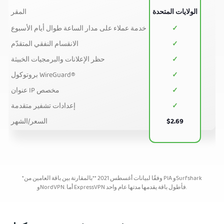
الولايات المتحدة
المقر
✓
خدمة عملاء على مدار الساعة طوال أيام الأسبوع
✓
الانقسام النفقي المتقدّم
✓
حظر الإعلانات والبرمجيات الخبيثة
✓
بروتوكول WireGuard®
✓
عنوان IP مخصص
✓
إعدادات تشفير متقدمة
$2.69
السعر/الشهر
*وفقًا لبيانات أغسطس 2021 **بالمقارنة بين باقة العامين من PIA وSurfshark
وNordVPN. أما ExpressVPN فأطول باقة يقدمها مدتها عام واحد.