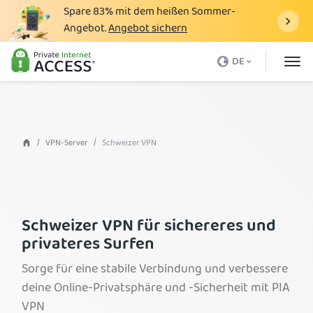
Spare
83%
mit dem heißen Sommer-
Angebot.
Angebot sichern
Was ist ein VPN
DE
Warum PIA?
Preise
VPN-Vorteile
VPN-Server
Schweizer VPN
VPN-Download
VPN-Server
Blog
Schweizer VPN für sichereres und
privateres Surfen
Support
Sorge für eine stabile Verbindung und verbessere
Anmelden
deine Online-Privatsphäre und -Sicherheit mit PIA
VPN