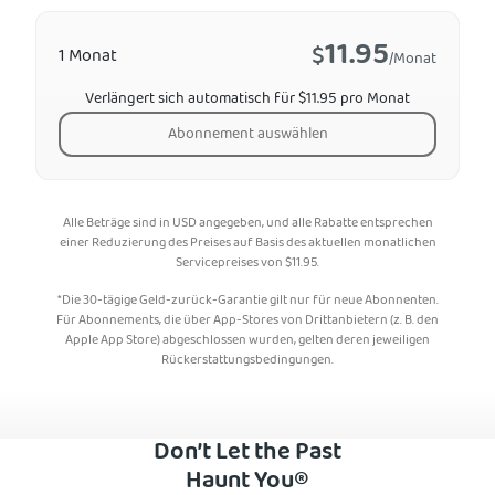
11.95
$
1 Monat
/Monat
Verlängert sich automatisch für $11.95 pro Monat
Abonnement auswählen
Alle Beträge sind in USD angegeben, und alle Rabatte entsprechen
einer Reduzierung des Preises auf Basis des aktuellen monatlichen
Servicepreises von
$
11.95
.
*Die 30-tägige Geld-zurück-Garantie gilt nur für neue Abonnenten.
Für Abonnements, die über App-Stores von Drittanbietern (z. B. den
Apple App Store) abgeschlossen wurden, gelten deren jeweiligen
Rückerstattungsbedingungen.
Don’t Let the Past
Haunt You®