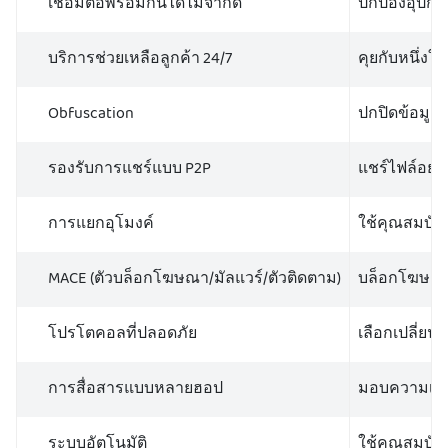
เชื่อมต่อพร้อมกันได้ไม่จำกัด
ปกป้องอุปกร
บริการช่วยเหลือลูกค้า 24/7
คุยกับหนึ่งใ
Obfuscation
ปกปิดข้อมูลท
รองรับการแชร์แบบ P2P
แชร์ไฟล์อย่า
การแยกอุโมงค์
ใช้คุณสมบัติ
MACE (ตัวบล็อกโฆษณา/มัลแวร์/ตัวติดตาม)
บล็อกโฆษณาฟิ
โปรโตคอลที่ปลอดภัย
เลือกเปลี่ยน
การสื่อสารแบบหลายฮอป
มอบความเป็น
ระบบอัตโนมัติ
ใช้คุณสมบัติ