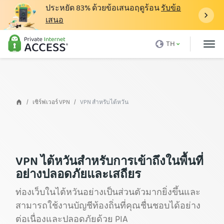
ประหยัด
83%
ด้วยข้อเสนอฤดูร้อน
รับข้อ
เสนอ
VPN คืออะไร
TH
ทำไมต้อง PIA
ราคา
ข้อดีของ VPN
เซิร์ฟเวอร์ VPN
VPN สำหรับไต้หวัน
ดาวน์โหลด VPN
เซิร์ฟเวอร์ VPN
บล็อก
VPN ไต้หวันสำหรับการเข้าถึงในพื้นที่
อย่างปลอดภัยและเสถียร
ฝ่ายสนับสนุน
ท่องเว็บในไต้หวันอย่างเป็นส่วนตัวมากยิ่งขึ้นและ
เข้าสู่ระบบ
สามารถใช้งานบัญชีท้องถิ่นที่คุณชื่นชอบได้อย่าง
ต่อเนื่องและปลอดภัยด้วย PIA