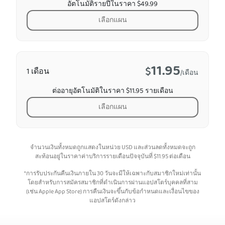
อัตโนมัติรายปีในราคา $49.99
เลือกแผน
11.95
$
1 เดือน
/เดือน
ต่ออายุอัตโนมัติในราคา $11.95 รายเดือน
เลือกแผน
จำนวนเงินทั้งหมดถูกแสดงในหน่วย USD และส่วนลดทั้งหมดจะถูก
สะท้อนอยู่ในราคาค่าบริการรายเดือนปัจจุบันที่
$
11.95
ต่อเดือน
*การรับประกันคืนเงินภายใน 30 วันจะมีให้เฉพาะกับสมาชิกใหม่เท่านั้น
โดยสำหรับการสมัครสมาชิกที่ดำเนินการผ่านแอปสโตร์บุคคลที่สาม
(เช่น Apple App Store) การคืนเงินจะขึ้นกับข้อกำหนดและเงื่อนไขของ
แอปสโตร์ดังกล่าว