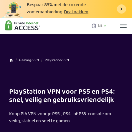
Bespaar
83%
met de kokende
zomeraanbieding.
Deal pakken
Wat is een VPN
NL
Waarom PIA
Prijzen
VPN-voordelen
Gaming-VPN
Playstation VPN
Download VPN
VPN-server
PlayStation VPN voor PS5 en PS4:
Blog
snel, veilig en gebruiksvriendelijk
Ondersteuning
Koop PIA VPN voor je PS5-, PS4- of PS3-console om
Inloggen
veilig, stabiel en snel te gamen