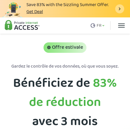
Save
83%
with the Sizzling Summer Offer.
Get Deal
Qu'est-ce qu'un VPN
FR
Avec PIA
Tarification
Offre estivale
Avantages du VPN
Gardez le contrôle de vos données, où que vous soyez.
Télécharger le VPN
Bénéficiez de
83%
Serveur VPN
Blog
de réduction
Support client
Connexion
avec 3 mois