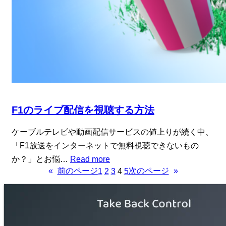
F1のライブ配信を視聴する方法
ケーブルテレビや動画配信サービスの値上りが続く中、
「F1放送をインターネットで無料視聴できないもの
か？」とお悩…
Read more
«
前のページ
次のページ
»
1
2
3
4
5