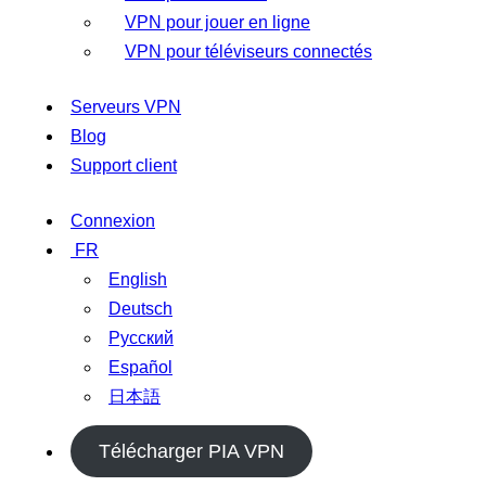
VPN pour jouer en ligne
VPN pour téléviseurs connectés
Serveurs VPN
Blog
Support client
Connexion
FR
English
Deutsch
Русский
Español
日本語
Télécharger PIA VPN