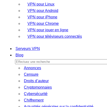
VPN pour Linux
VPN pour Android
VPN pour iPhone
VPN pour Chrome
VPN pour jouer en ligne
VPN pour téléviseurs connectés
Serveurs VPN
Blog
Annonces
Censure
Droits d’auteur
Cryptomonnaies
Cybersécurité
Chiffrement
Actualités générales sur la confidentialité