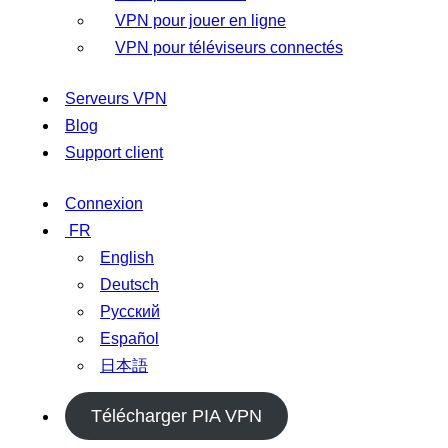
VPN pour jouer en ligne
VPN pour téléviseurs connectés
Serveurs VPN
Blog
Support client
Connexion
FR
English
Deutsch
Русский
Español
日本語
Télécharger PIA VPN