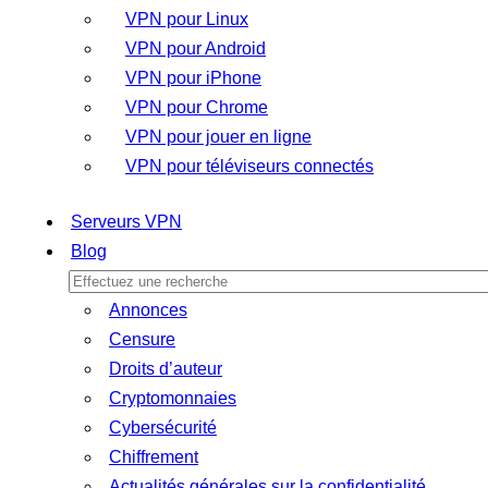
VPN pour Linux
VPN pour Android
VPN pour iPhone
VPN pour Chrome
VPN pour jouer en ligne
VPN pour téléviseurs connectés
Serveurs VPN
Blog
Annonces
Censure
Droits d’auteur
Cryptomonnaies
Cybersécurité
Chiffrement
Actualités générales sur la confidentialité