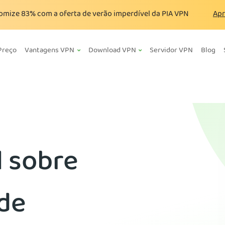
omize
83%
com a oferta de verão imperdível da PIA VPN
Apr
Preço
Vantagens VPN
Download VPN
Servidor VPN
Blog
l sobre
ade