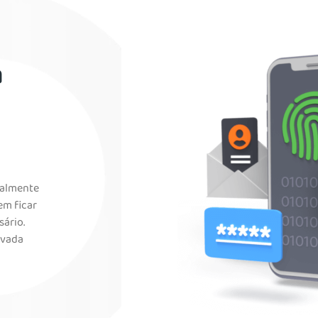
a
ialmente
em ficar
ário.
ivada