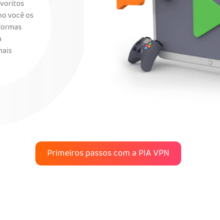
avoritos
o você os
aformas
a
mais
Primeiros passos com a PIA VPN