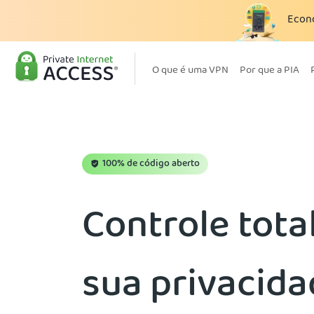
Econ
O que é uma VPN
Por que a PIA
100% de código aberto
Controle tota
sua privacid