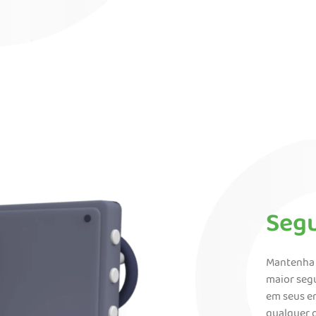
Seg
Mantenha 
maior seg
em seus em
qualquer o