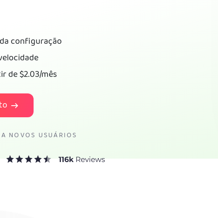
ada configuração
velocidade
tir de
$2.03
/mês
to
RA NOVOS USUÁRIOS